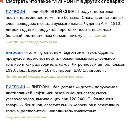
Смотреть что такое "ЛИГРОИН" в других словарях:
ЛИГРОИН
— или НЕФТЯНОЙ СПИРТ Продукт перегонки
нефти; применение то же, что бензина. Словарь иностранных
слов, вошедших в состав русского языка. Чудинов А.Н., 1910.
лигроин один из продуктов перегонки нефти, несколько
большей плотности, чем бензин, почему… …
Словарь
иностранных слов русского языка
лигроин
— а, м. ligroine, нем. Ligroin хим., техн. Один из
продуктов перегонки нефти, применяемый как дизельное
топливо и как растворитель лаков. Лигроиновый ая, ое. Крысин
1998. Лекс. Березин 1874: лигроин; БАС 1: лигрои/н …
Исторический словарь галлицизмов русского языка
ЛИГРОИН
— ЛИГРОИН, бесцветная жидкость, получаемая
дистилляцией нефти или газовых конденсатов; смесь
углеводородов, выкипающих при 120 240шC. Компонент
товарных бензинов, осветительных керосинов и реактивных
топлив; растворитель, наполнитель жидкостных… …
Современная энциклопедия