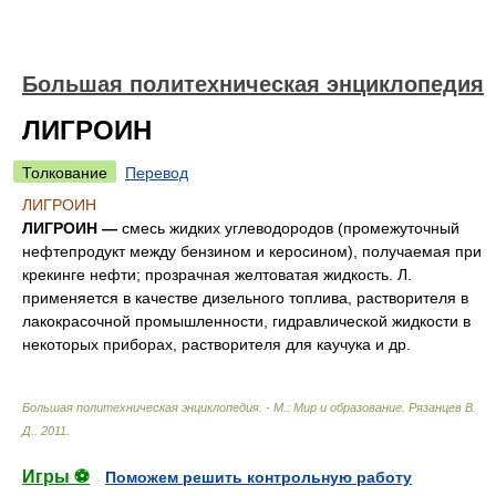
Большая политехническая энциклопедия
ЛИГРОИН
Толкование
Перевод
ЛИГРОИН
ЛИГРОИН —
смесь жидких углеводородов (промежуточный
нефтепродукт между бензином и керосином), получаемая при
крекинге нефти; прозрачная желтоватая жидкость. Л.
применяется в качестве дизельного топлива, растворителя в
лакокрасочной промышленности, гидравлической жидкости в
некоторых приборах, растворителя для каучука и др.
Большая политехническая энциклопедия. - М.: Мир и образование
.
Рязанцев В.
Д.
.
2011
.
Игры ⚽
Поможем решить контрольную работу