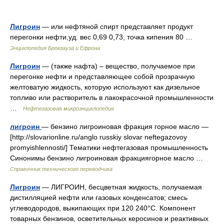
Лигроин
— или нефтяной спирт представляет продукт
перегонки нефти,уд. вес 0,69 0,73, точка кипения 80 …
Энциклопедия Брокгауза и Ефрона
Лигроин
— (также нафта) – вещество, получаемое при
перегонке нефти и представляющее собой прозрачную
желтоватую жидкость, которую используют как дизельное
топливо или растворитель в лакокрасочной промышленности
…
Нефтегазовая микроэнциклопедия
лигроин
— бензино лигроиновая фракция горное масло —
[http://slovarionline.ru/anglo russkiy slovar neftegazovoy
promyishlennosti/] Тематики нефтегазовая промышленность
Синонимы бензино лигроиновая фракциягорное масло …
Справочник технического переводчика
Лигроин
— ЛИГРОИН, бесцветная жидкость, получаемая
дистилляцией нефти или газовых конденсатов; смесь
углеводородов, выкипающих при 120 240°C. Компонент
товарных бензинов, осветительных керосинов и реактивных